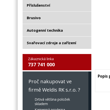
Příslušenství
Brusivo
Autogenní technika
Svařovací zdroje a zařízení
Zákaznická linka
737 741 000
Popis
Proč nakupovat ve
firmě Weldis RK s.r.o. ?
Drtivá většina položek
skladem
Kamenná prodejna