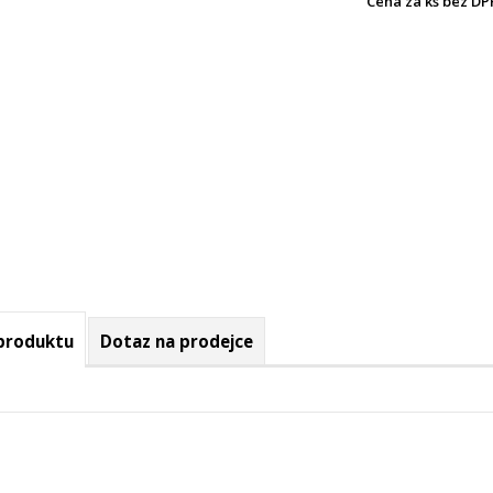
Cena za ks bez DP
 produktu
Dotaz na prodejce