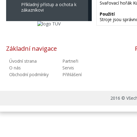
Svařovací hořák K
Příkladný přístup a ochota k
zákazníkovi
Použití
Stroje jsou správn
Základní navigace
Úvodní strana
Partneři
O nás
Servis
Obchodní podmínky
Přihlášení
2016 © Všechn