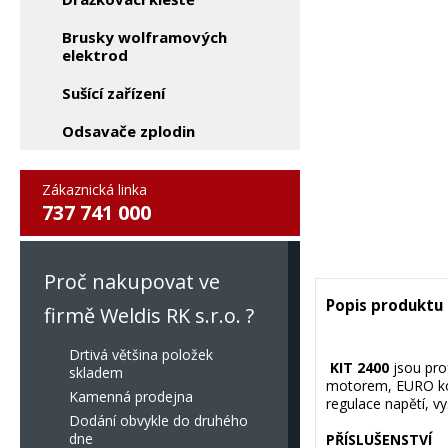
Brusky wolframových
elektrod
Sušící zařízení
Odsavače zplodin
Zákaznická linka
737 741 000
Proč nakupovat ve
Popis produktu
firmě Weldis RK s.r.o. ?
Drtivá většina položek
KIT 2400
jsou pro
skladem
motorem, EURO kone
Kamenná prodejna
regulace napětí, v
Dodání obvykle do druhého
dne
PŘÍSLUŠENSTVÍ