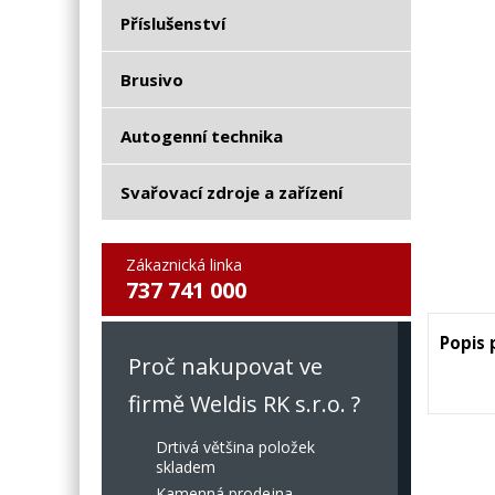
Příslušenství
Brusivo
Autogenní technika
Svařovací zdroje a zařízení
Zákaznická linka
737 741 000
Popis
Proč nakupovat ve
firmě Weldis RK s.r.o. ?
Drtivá většina položek
skladem
Kamenná prodejna