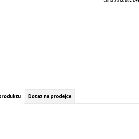
Cena za ks bez DP
 produktu
Dotaz na prodejce