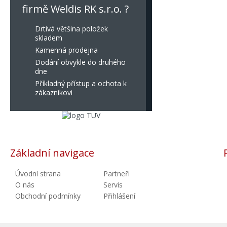
firmě Weldis RK s.r.o. ?
Drtivá většina položek
skladem
Kamenná prodejna
Dodání obvykle do druhého
dne
Příkladný přístup a ochota k
zákazníkovi
Základní navigace
Úvodní strana
Partneři
O nás
Servis
Obchodní podmínky
Přihlášení