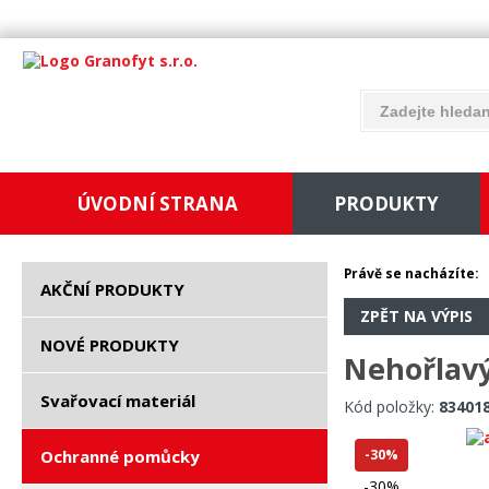
ÚVODNÍ STRANA
PRODUKTY
Právě se nacházíte:
AKČNÍ PRODUKTY
ZPĚT NA VÝPIS
NOVÉ PRODUKTY
Nehořlavý
Svařovací materiál
Kód položky:
83401
Ochranné pomůcky
-30%
-30%