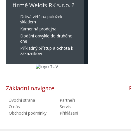
firmě Weldis RK s.r.o. ?
Drtivá většina položek
skladem
Kamenná prodejna
Dodání obvykle do druhého
dne
Příkladný přístup a ochota k
zákazníkovi
Základní navigace
Úvodní strana
Partneři
O nás
Servis
Obchodní podmínky
Přihlášení