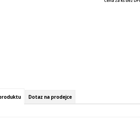
Cena za ks bez DP
 produktu
Dotaz na prodejce