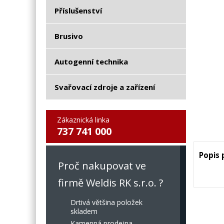
Příslušenství
Brusivo
Autogenní technika
Svařovací zdroje a zařízení
Zákaznická linka
737 741 000
Popis
Proč nakupovat ve
firmě Weldis RK s.r.o. ?
Drtivá většina položek
skladem
Kamenná prodejna