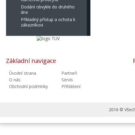
Dodání obvykle do druhého
dne
Příkladný přístup a ochota k
zákazníkovi
Základní navigace
Úvodní strana
Partneři
O nás
Servis
Obchodní podmínky
Přihlášení
2016 © Všechn