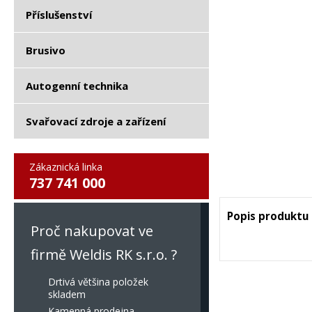
Příslušenství
Brusivo
Autogenní technika
Svařovací zdroje a zařízení
Zákaznická linka
737 741 000
Popis produktu
Proč nakupovat ve
firmě Weldis RK s.r.o. ?
Drtivá většina položek
skladem
Kamenná prodejna