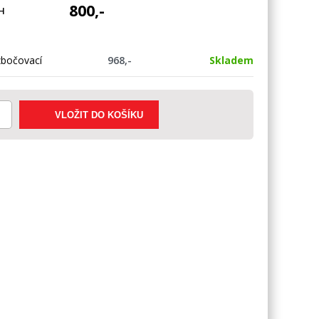
800,-
H
zbočovací
968,-
Skladem