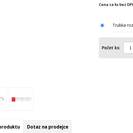
Cena za ks bez DP
Trubka ro
Počet ks:
 produktu
Dotaz na prodejce