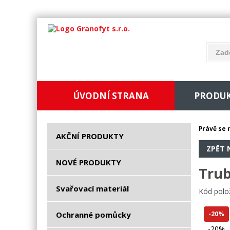
ÚVODNÍ STRANA
PRODU
Právě se 
AKČNÍ PRODUKTY
ZPĚT 
NOVÉ PRODUKTY
Trub
Svařovací materiál
Kód polo
Ochranné pomůcky
-20%
-20%