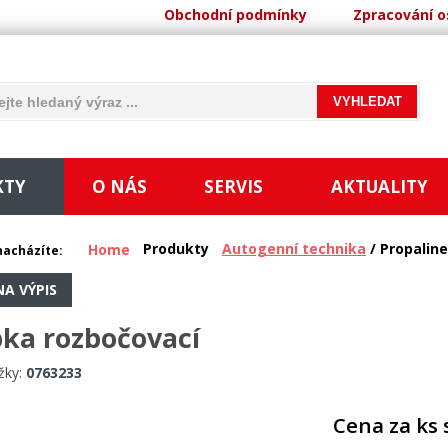
Obchodní podmínky
Zpracování o
KTY
O NÁS
SERVIS
AKTUALITY
Produkty
Autogenní technika
/ Propaline
Home
nacházíte:
NA VÝPIS
ka rozbočovací
žky:
0763233
Cena za ks 