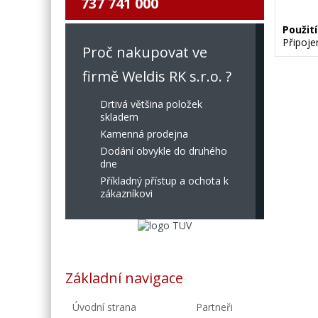
737 741 000
Použití
Připoje
Proč nakupovat ve
firmě Weldis RK s.r.o. ?
Drtivá většina položek
skladem
Kamenná prodejna
Dodání obvykle do druhého
dne
Příkladný přístup a ochota k
zákazníkovi
Základní navigace
Úvodní strana
Partneři