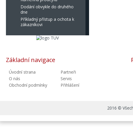
Dodání obvykle do druhého
dne
Příkladný přístup a ochota k
zákazníkovi
Základní navigace
Úvodní strana
Partneři
O nás
Servis
Obchodní podmínky
Přihlášení
2016 © Všechn