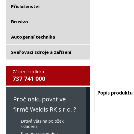
Příslušenství
Brusivo
Autogenní technika
Svařovací zdroje a zařízení
Zákaznická linka
737 741 000
Popis produktu
Proč nakupovat ve
firmě Weldis RK s.r.o. ?
Drtivá většina položek
skladem
Kamenná prodejna