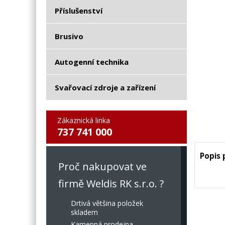
Příslušenství
Brusivo
Autogenní technika
Svařovací zdroje a zařízení
Zákaznická linka
737 741 000
Popis
Proč nakupovat ve
firmě Weldis RK s.r.o. ?
Drtivá většina položek
skladem
Kamenná prodejna