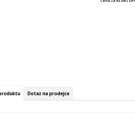
Cena za ks bez DP
 produktu
Dotaz na prodejce