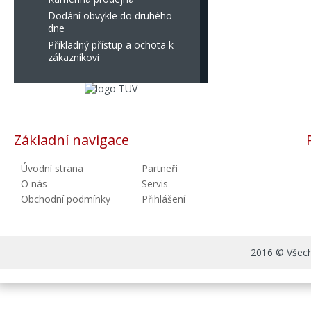
Dodání obvykle do druhého
dne
Příkladný přístup a ochota k
zákazníkovi
Základní navigace
Úvodní strana
Partneři
O nás
Servis
Obchodní podmínky
Přihlášení
2016 © Všechn