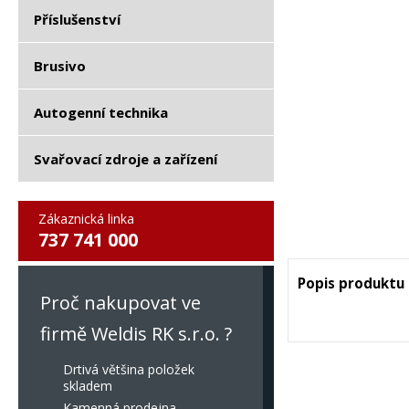
Příslušenství
Brusivo
Autogenní technika
Svařovací zdroje a zařízení
Zákaznická linka
737 741 000
Popis produktu
Proč nakupovat ve
firmě Weldis RK s.r.o. ?
Drtivá většina položek
skladem
Kamenná prodejna