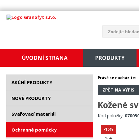
ÚVODNÍ STRANA
PRODUKTY
Právě se nacházíte:
AKČNÍ PRODUKTY
ZPĚT NA VÝPIS
NOVÉ PRODUKTY
Kožené sv
Svařovací materiál
Kód položky:
07005
Ochranné pomůcky
-16%
-16%