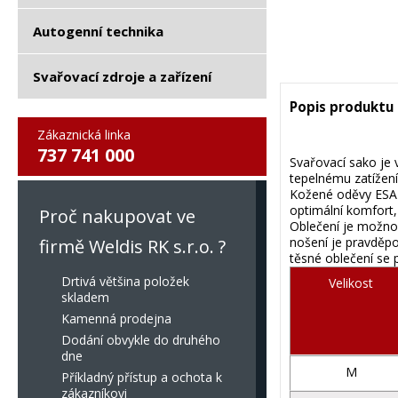
Autogenní technika
Svařovací zdroje a zařízení
Popis produktu
Zákaznická linka
737 741 000
Svařovací sako je 
tepelnému zatížení.
Kožené oděvy ESAB
optimální komfort,
Proč nakupovat ve
Oblečení je možno 
nošení je pravděpo
firmě Weldis RK s.r.o. ?
těsné oblečení se 
Drtivá většina položek
Velikost
skladem
Kamenná prodejna
Dodání obvykle do druhého
dne
M
Příkladný přístup a ochota k
zákazníkovi