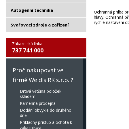
Autogenní technika
Ochranná přilba pr
hlavy. Ochranná př
rychlé nastavení o
Svařovací zdroje a zařízení
Zákaznická linka
737 741 000
Proč nakupovat ve
firmě Weldis RK s.r.o. ?
Drtivá většina položek
skladem
Kamenná prodejna
Dodání obvykle do druhého
dne
Příkladný přístup a ochota k
zákazníkovi