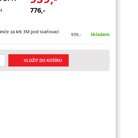
776,-
H
niče za krk 3M pod svařovací
939,-
Skladem