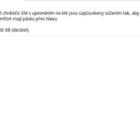
 chrániče 3M s upevněním na krk jsou uzpůsobeny súžením tak, aby s
omfort mají pásku přes hlavu.
26 dB (decibel)