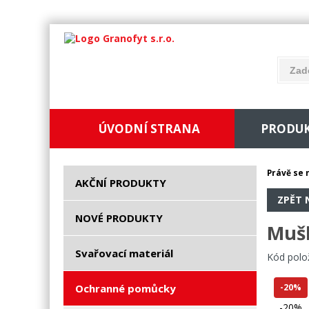
ÚVODNÍ STRANA
PRODU
Právě se 
AKČNÍ PRODUKTY
ZPĚT 
NOVÉ PRODUKTY
Mušl
Svařovací materiál
Kód polo
Ochranné pomůcky
-20%
-20%