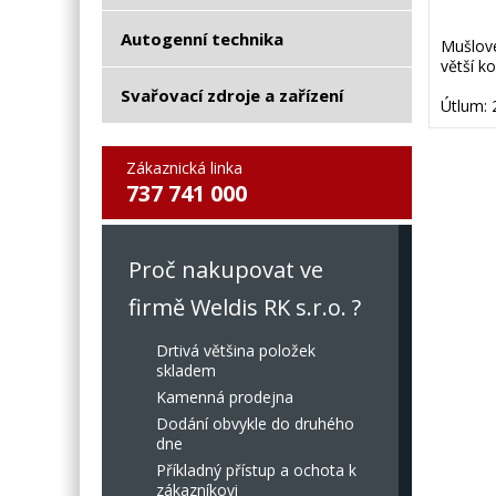
Autogenní technika
Mušlové
větší k
Svařovací zdroje a zařízení
Útlum: 
Zákaznická linka
737 741 000
Proč nakupovat ve
firmě Weldis RK s.r.o. ?
Drtivá většina položek
skladem
Kamenná prodejna
Dodání obvykle do druhého
dne
Příkladný přístup a ochota k
zákazníkovi