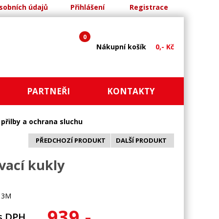
sobních údajů
Přihlášení
Registrace
0
Nákupní košík
0,- Kč
PARTNEŘI
KONTAKTY
přilby a ochrana sluchu
PŘEDCHOZÍ PRODUKT
DALŠÍ PRODUKT
vací kukly
e 3M
939,-
s DPH