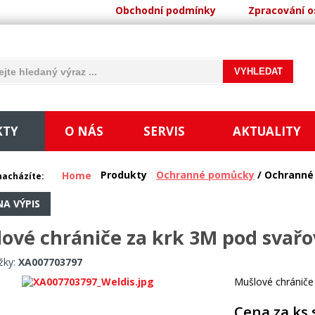
Obchodní podmínky
Zpracování o
KTY
O NÁS
SERVIS
AKTUALITY
Produkty
Ochranné pomůcky
/ Ochranné 
Home
nacházíte:
NA VÝPIS
ové chrániče za krk 3M pod svařo
žky:
XA007703797
Mušlové chránič
Cena za ks 