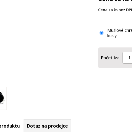
Cena za ks bez DP
Mušlové chrá
kukly
Počet ks:
 produktu
Dotaz na prodejce