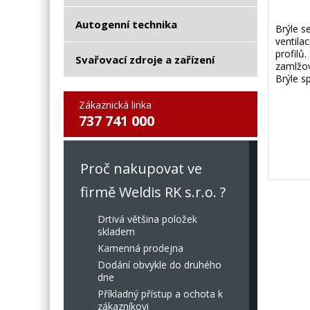
Autogenní technika
Brýle s
ventila
profilů
Svařovací zdroje a zařízení
zamlžov
Brýle s
Zákaznická linka
737 741 000
Proč nakupovat ve
firmě Weldis RK s.r.o. ?
Drtivá většina položek
skladem
Kamenná prodejna
Dodání obvykle do druhého
dne
Příkladný přístup a ochota k
zákazníkovi