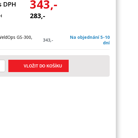
343,-
s DPH
283,-
H
WeldOps GS-300,
Na objednání 5-10
343,-
dní