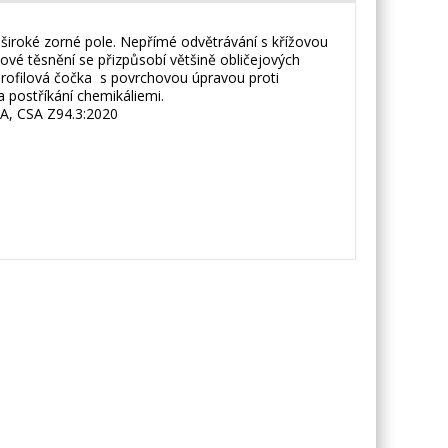
 široké zorné pole. Nepřímé odvětrávání s křížovou
jové těsnění se přizpůsobí většině obličejových
o profilová čočka s povrchovou úpravou proti
 postříkání chemikáliemi.
KCA, CSA Z94.3:2020