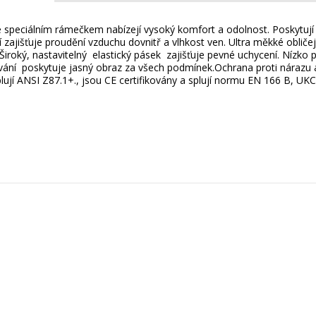
e speciálním rámečkem nabízejí vysoký komfort a odolnost. Poskytují
cí zajišťuje proudění vzduchu dovnitř a vlhkost ven. Ultra měkké obliče
. Široký, nastavitelný elastický pásek zajišťuje pevné uchycení. Nízk
ání poskytuje jasný obraz za všech podmínek.Ochrana proti nárazu a
plují ANSI Z87.1+., jsou CE certifikovány a splují normu EN 166 B, U