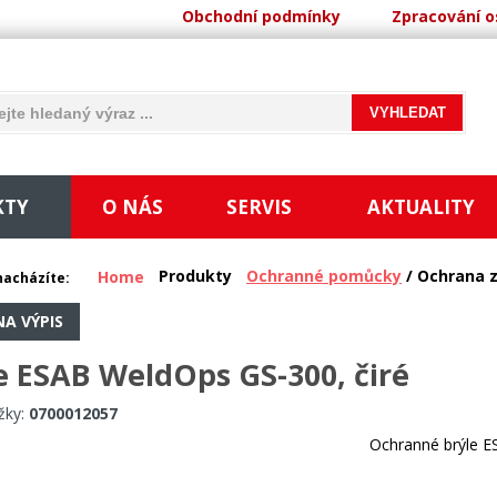
Obchodní podmínky
Zpracování o
KTY
O NÁS
SERVIS
AKTUALITY
Produkty
Ochranné pomůcky
/ Ochrana 
Home
nacházíte:
NA VÝPIS
e ESAB WeldOps GS-300, čiré
žky:
0700012057
Ochranné brýle E