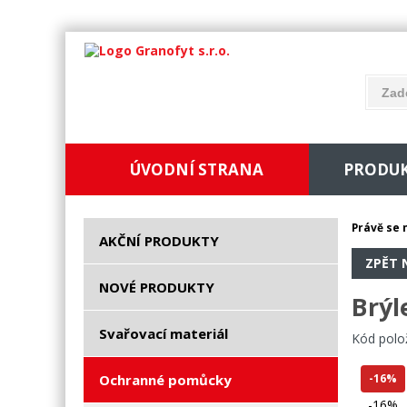
ÚVODNÍ STRANA
PRODU
Právě se 
AKČNÍ PRODUKTY
ZPĚT 
NOVÉ PRODUKTY
Brýl
Svařovací materiál
Kód polo
Ochranné pomůcky
-16%
-16%