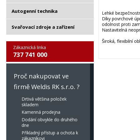
Autogenní technika
Lehké bezpečnostní
Díky povrchové úpr
odolnost proti za
Svařovací zdroje a zařízení
Nastavitelná neop
Široká, flexibilní 
Zákaznická linka
737 741 000
Proč nakupovat ve
firmě Weldis RK s.r.o. ?
Drtivá většina položek
skladem
Kamenná prodejna
Dodání obvykle do druhého
dne
Příkladný přístup a ochota k
zákazníkovi