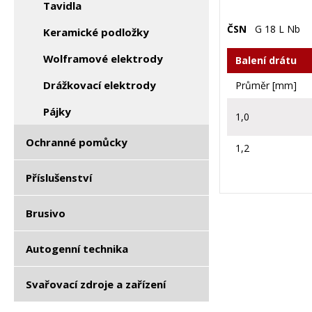
Tavidla
ČSN
G 18 L Nb
Keramické podložky
Wolframové elektrody
Balení drátu
Drážkovací elektrody
Průměr [mm]
Pájky
1,0
Ochranné pomůcky
1,2
Příslušenství
Brusivo
Autogenní technika
Svařovací zdroje a zařízení