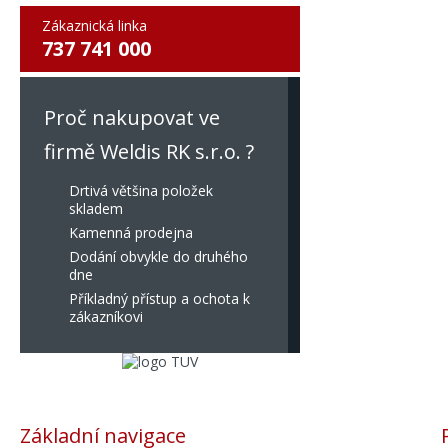
Zákaznická linka
737 741 000
Proč nakupovat ve
firmě Weldis RK s.r.o. ?
Drtivá většina položek
skladem
Kamenná prodejna
Dodání obvykle do druhého
dne
Příkladný přístup a ochota k
zákazníkovi
Základní navigace