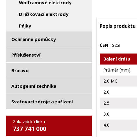
Wolframové elektrody
Drážkovací elektrody
Pájky
Popis produktu
Ochranné pomůcky
ČSN
S2Si
Příslušenství
Balení drátu
Průměr [mm]
Brusivo
2,0 MC
Autogenní technika
2,0
Svařovací zdroje a zařízení
2,5
3,0
Zákaznická linka
4,0
737 741 000