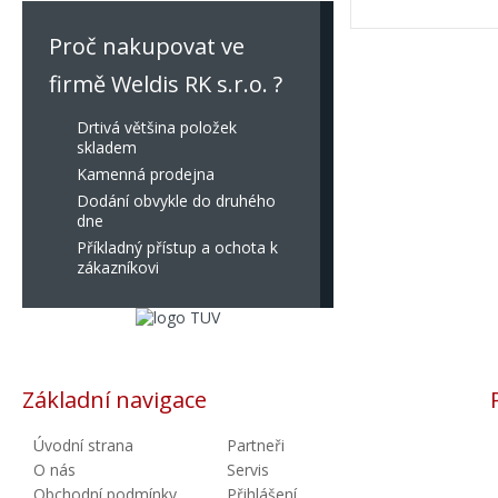
Proč nakupovat ve
firmě Weldis RK s.r.o. ?
Drtivá většina položek
skladem
Kamenná prodejna
Dodání obvykle do druhého
dne
Příkladný přístup a ochota k
zákazníkovi
Základní navigace
Úvodní strana
Partneři
O nás
Servis
Obchodní podmínky
Přihlášení