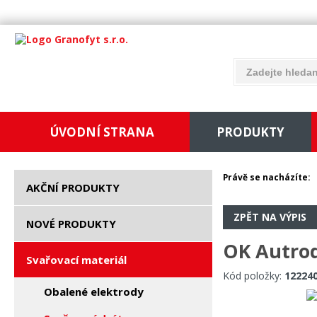
ÚVODNÍ STRANA
PRODUKTY
Právě se nacházíte:
AKČNÍ PRODUKTY
ZPĚT NA VÝPIS
NOVÉ PRODUKTY
OK Autrod
Svařovací materiál
Kód položky:
12224
Obalené elektrody