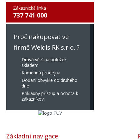
Zákaznická linka
737 741 000
Proč nakupovat ve
firmě Weldis RK s.r.o. ?
Drtivá většina položek
skladem
Kamenná prodejna
Dodání obvykle do druhého
dne
Příkladný přístup a ochota k
zákazníkovi
Základní navigace