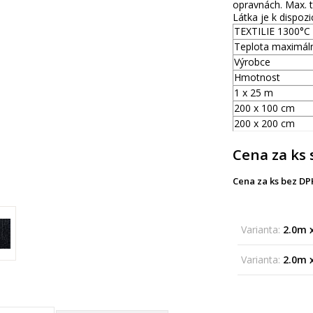
opravnách. Max. t
Látka je k dispozic
TEXTILIE 1300°C
Teplota maximáln
Výrobce
Hmotnost
1 x 25 m
200 x 100 cm
200 x 200 cm
Cena za ks 
Cena za ks bez DP
Varianta:
2.0m 
Varianta:
2.0m 