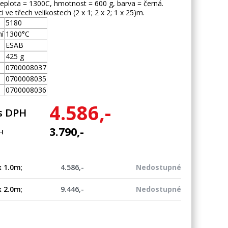
eplota = 1300C, hmotnost = 600 g, barva = černá.
i ve třech velikostech (2 x 1; 2 x 2; 1 x 25)m.
5180
í
1300°C
ESAB
425 g
0700008037
0700008035
0700008036
4.586,-
s DPH
3.790,-
H
x 1.0m
;
4.586,-
Nedostupné
x 2.0m
;
9.446,-
Nedostupné