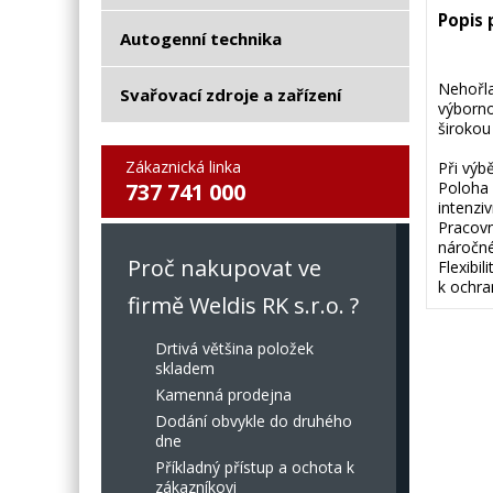
Popis
Autogenní technika
Nehořla
Svařovací zdroje a zařízení
výborno
širokou 
Zákaznická linka
Při výb
737 741 000
Poloha 
intenziv
Pracovn
náročné
Proč nakupovat ve
Flexibil
k ochra
firmě Weldis RK s.r.o. ?
Drtivá většina položek
skladem
Kamenná prodejna
Dodání obvykle do druhého
dne
Příkladný přístup a ochota k
zákazníkovi