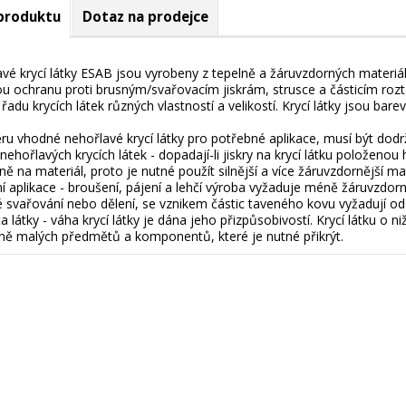
 produktu
Dotaz na prodejce
vé krycí látky ESAB jsou vyrobeny z tepelně a žáruvzdorných materiálů.
u ochranu proti brusným/svařovacím jiskrám, strusce a částicím roz
řadu krycích látek různých vlastností a velikostí. Krycí látky jsou bare
ěru vhodné nehořlavé krycí látky pro potřebné aplikace, musí být dod
nehořlavých krycích látek - dopadají-li jiskry na krycí látku položenou
ně na materiál, proto je nutné použít silnější a více žáruvzdornější mat
í aplikace - broušení, pájení a lehčí výroba vyžaduje méně žáruvzdorn
 svařování nebo dělení, se vznikem částic taveného kovu vyžadují odol
ita látky - váha krycí látky je dána jeho přizpůsobivostí. Krycí látku o 
ně malých předmětů a komponentů, které je nutné přikrýt.