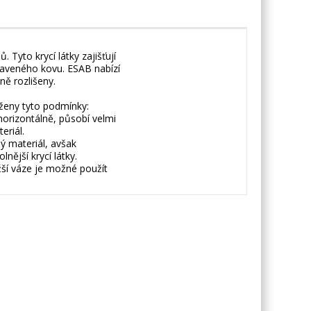
 Tyto krycí látky zajišťují
taveného kovu. ESAB nabízí
vně rozlišeny.
rženy tyto podmínky:
 horizontálně, působí velmi
eriál.
ý materiál, avšak
nější krycí látky.
nižší váze je možné použít