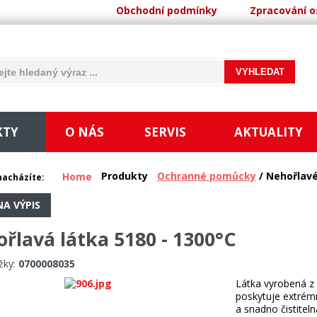
Obchodní podmínky
Zpracování o
KTY
O NÁS
SERVIS
AKTUALITY
Produkty
Ochranné pomůcky
/ Nehořlavé
Home
nacházíte:
NA VÝPIS
řlavá látka 5180 - 1300°C
žky:
0700008035
Látka vyrobená z 
poskytuje extrémn
a snadno čistitel