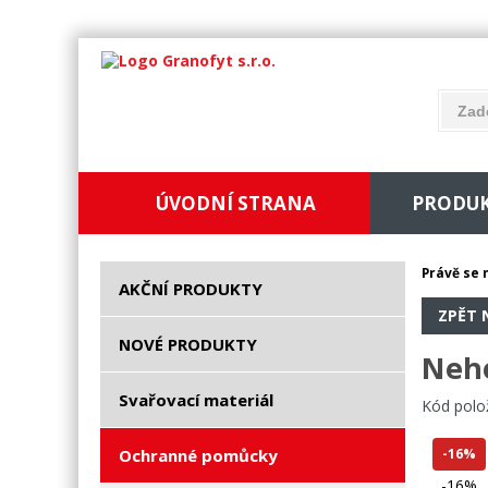
ÚVODNÍ STRANA
PRODU
Právě se 
AKČNÍ PRODUKTY
ZPĚT 
NOVÉ PRODUKTY
Neho
Svařovací materiál
Kód polo
Ochranné pomůcky
-16%
-16%