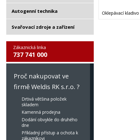
Autogenní technika
Oklepávací kladivo 
Svařovací zdroje a zařízení
Zákaznická linka
737 741 000
Proč nakupovat ve
firmě Weldis RK s.r.o. ?
Drtivá většina položek
skladem
Kamenná prodejna
Dodání obvykle do druhého
dne
Příkladný přístup a ochota k
zákazníkovi