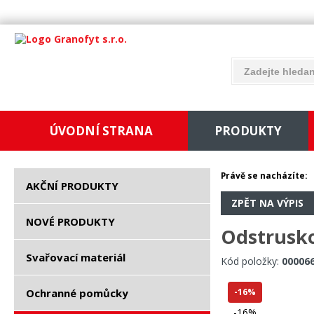
ÚVODNÍ STRANA
PRODUKTY
Právě se nacházíte:
AKČNÍ PRODUKTY
ZPĚT NA VÝPIS
NOVÉ PRODUKTY
Odstrusko
Svařovací materiál
Kód položky:
00006
Ochranné pomůcky
-16%
-16%