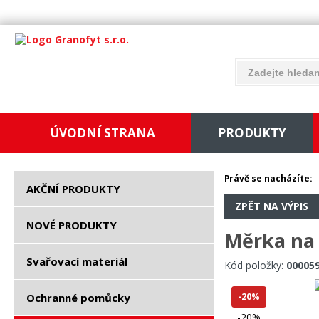
ÚVODNÍ STRANA
PRODUKTY
Právě se nacházíte:
AKČNÍ PRODUKTY
ZPĚT NA VÝPIS
NOVÉ PRODUKTY
Měrka na 
Svařovací materiál
Kód položky:
00005
Ochranné pomůcky
-20%
-20%