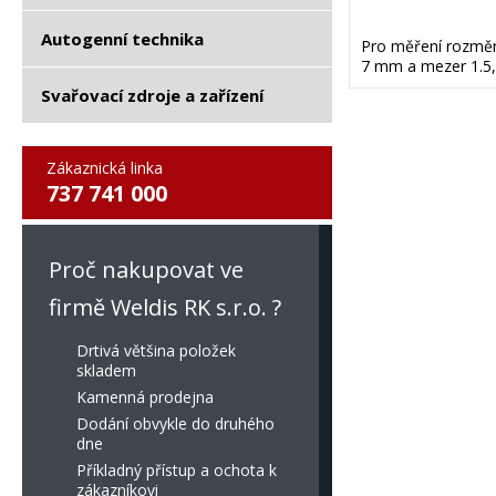
Autogenní technika
Pro měření rozměr
7 mm a mezer 1.5,
Svařovací zdroje a zařízení
Zákaznická linka
737 741 000
Proč nakupovat ve
firmě Weldis RK s.r.o. ?
Drtivá většina položek
skladem
Kamenná prodejna
Dodání obvykle do druhého
dne
Příkladný přístup a ochota k
zákazníkovi