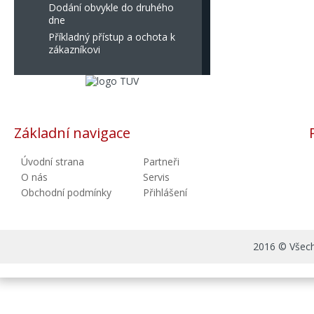
Dodání obvykle do druhého
dne
Příkladný přístup a ochota k
zákazníkovi
Základní navigace
Úvodní strana
Partneři
O nás
Servis
Obchodní podmínky
Přihlášení
2016 © Všechn