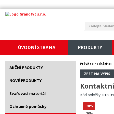
ÚVODNÍ STRANA
PRODUKTY
Právě se nacházíte:
AKČNÍ PRODUKTY
ZPĚT NA VÝPIS
NOVÉ PRODUKTY
Kontaktní
Svařovací materiál
Kód položky:
018.D
Ochranné pomůcky
-20%
-20%