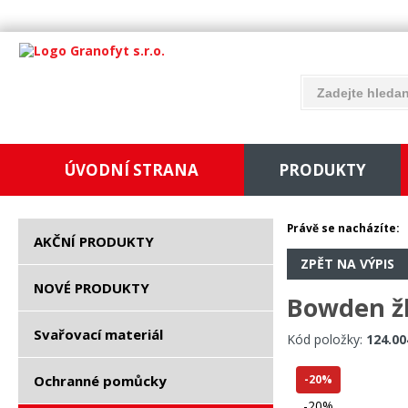
ÚVODNÍ STRANA
PRODUKTY
Právě se nacházíte:
AKČNÍ PRODUKTY
ZPĚT NA VÝPIS
NOVÉ PRODUKTY
Bowden žl
Svařovací materiál
Kód položky:
124.00
Ochranné pomůcky
-20%
-20%