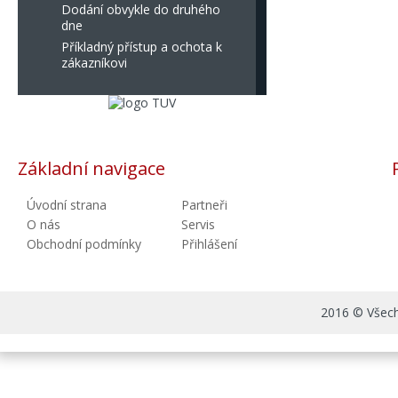
Dodání obvykle do druhého
dne
Příkladný přístup a ochota k
zákazníkovi
Základní navigace
Úvodní strana
Partneři
O nás
Servis
Obchodní podmínky
Přihlášení
2016 © Všechn