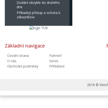
Dodání obvykle do druhého
dne
Příkladný přístup a ochota k
zákazníkovi
Základní navigace
Úvodní strana
Partneři
O nás
Servis
Obchodní podmínky
Přihlášení
2016 © Všechn