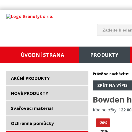
ÚVODNÍ STRANA
PRODUKTY
Právě se nacházíte:
AKČNÍ PRODUKTY
ZPĚT NA VÝPIS
NOVÉ PRODUKTY
Bowden ho
Svařovací materiál
Kód položky:
122.00
Ochranné pomůcky
-20%
-20%