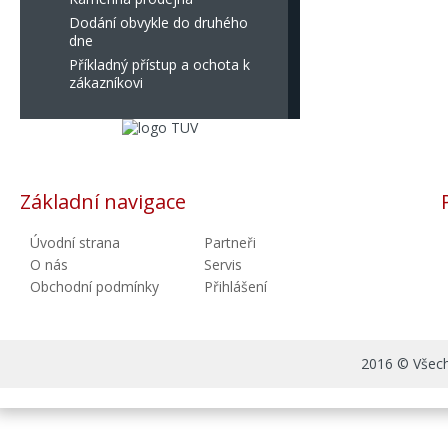
Dodání obvykle do druhého
dne
Příkladný přístup a ochota k
zákazníkovi
Základní navigace
Úvodní strana
Partneři
O nás
Servis
Obchodní podmínky
Přihlášení
2016 © Všechn