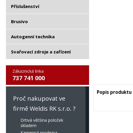
Příslušenství
Brusivo
Autogenní technika
Svařovací zdroje a zařízení
Zákaznická linka
737 741 000
Popis produktu
Proč nakupovat ve
firmě Weldis RK s.r.o. ?
Drtivá většina položek
skladem
Kamenná prodejna