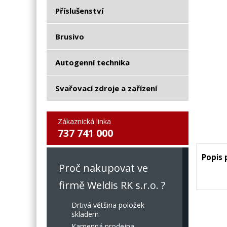
Příslušenství
Brusivo
Autogenní technika
Svařovací zdroje a zařízení
Zákaznická linka
737 741 000
Popis
Proč nakupovat ve
firmě Weldis RK s.r.o. ?
Drtivá většina položek
skladem
Kamenná prodejna