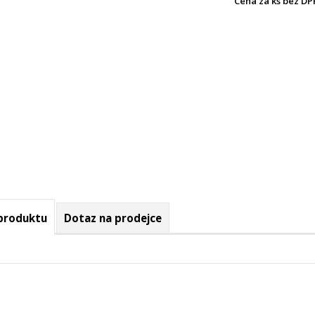
Cena za ks bez DP
 produktu
Dotaz na prodejce