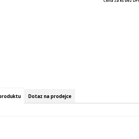
Cena za ks bez DP
 produktu
Dotaz na prodejce