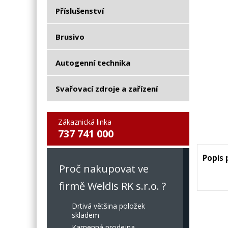
Příslušenství
Brusivo
Autogenní technika
Svařovací zdroje a zařízení
Zákaznická linka
737 741 000
Popis
Proč nakupovat ve
firmě Weldis RK s.r.o. ?
Drtivá většina položek
skladem
Kamenná prodejna