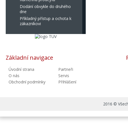
Dodání obvykle do druhého
dne
Příkladný přístup a ochota k
zákazníkovi
Základní navigace
Úvodní strana
Partneři
O nás
Servis
Obchodní podmínky
Přihlášení
2016 © Všechn