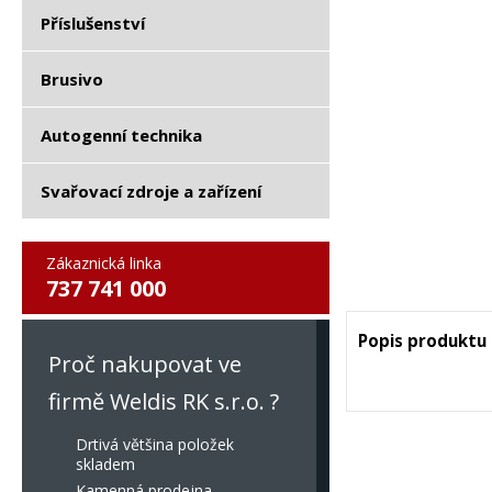
Příslušenství
Brusivo
Autogenní technika
Svařovací zdroje a zařízení
Zákaznická linka
737 741 000
Popis produktu
Proč nakupovat ve
firmě Weldis RK s.r.o. ?
Drtivá většina položek
skladem
Kamenná prodejna