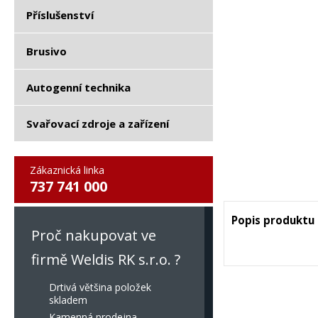
Příslušenství
Brusivo
Autogenní technika
Svařovací zdroje a zařízení
Zákaznická linka
737 741 000
Popis produktu
Proč nakupovat ve
firmě Weldis RK s.r.o. ?
Drtivá většina položek
skladem
Kamenná prodejna