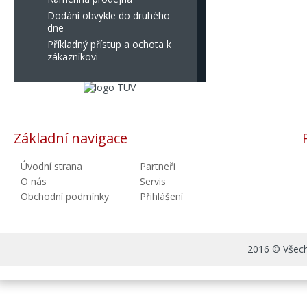
Dodání obvykle do druhého
dne
Příkladný přístup a ochota k
zákazníkovi
Základní navigace
Úvodní strana
Partneři
O nás
Servis
Obchodní podmínky
Přihlášení
2016 © Všechn