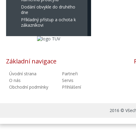
Dodání obvykle do druhého
dne
Příkladný přístup a ochota k
zákazníkovi
Základní navigace
Úvodní strana
Partneři
O nás
Servis
Obchodní podmínky
Přihlášení
2016 © Všechn