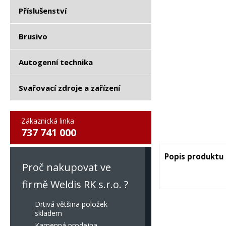
Příslušenství
Brusivo
Autogenní technika
Svařovací zdroje a zařízení
Zákaznická linka
737 741 000
Popis produktu
Proč nakupovat ve
firmě Weldis RK s.r.o. ?
Drtivá většina položek
skladem
Kamenná prodejna