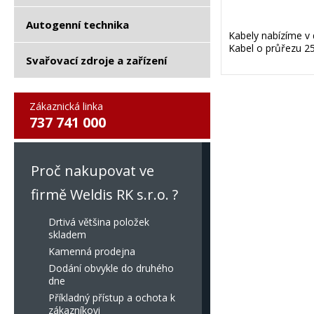
Autogenní technika
Kabely nabízíme v
Kabel o průřezu 
Svařovací zdroje a zařízení
Zákaznická linka
737 741 000
Proč nakupovat ve
firmě Weldis RK s.r.o. ?
Drtivá většina položek
skladem
Kamenná prodejna
Dodání obvykle do druhého
dne
Příkladný přístup a ochota k
zákazníkovi