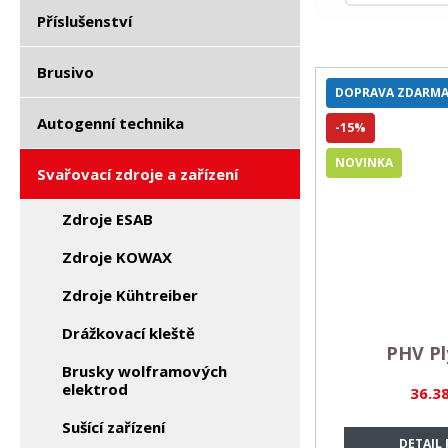
Příslušenství
Brusivo
DOPRAVA ZDARM
Autogenní technika
-15%
NOVINKA
Svařovací zdroje a zařízení
Zdroje ESAB
Zdroje KOWAX
Zdroje Kühtreiber
Drážkovací kleště
PHV P
Brusky wolframových
elektrod
36.3
Sušící zařízení
DETAIL