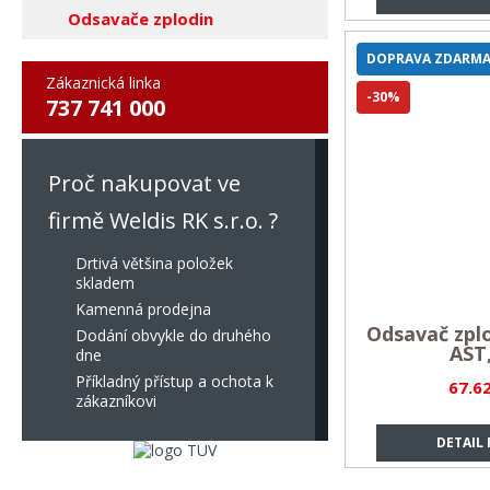
Odsavače zplodin
DOPRAVA ZDARM
Zákaznická linka
-30%
737 741 000
Proč nakupovat ve
firmě Weldis RK s.r.o. ?
Drtivá většina položek
skladem
Kamenná prodejna
Odsavač zplo
Dodání obvykle do druhého
AST,
dne
Příkladný přístup a ochota k
67.6
zákazníkovi
DETAIL