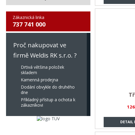
Zákaznická linka
737 741 000
Proč nakupovat ve
firmě Weldis RK s.r.o. ?
Drtivá většina položek
skladem
Kamenná prodejna
Dodání obvykle do druhého
dne
T
Příkladný přístup a ochota k
zákazníkovi
126
DETAIL