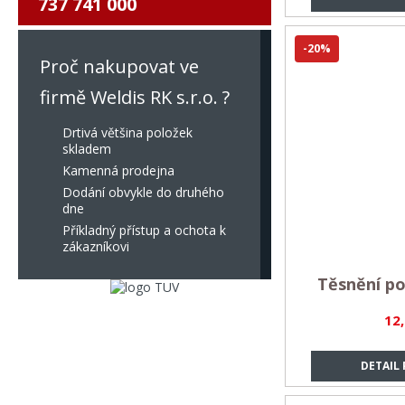
737 741 000
-20%
Proč nakupovat ve
firmě Weldis RK s.r.o. ?
Drtivá většina položek
skladem
Kamenná prodejna
Dodání obvykle do druhého
dne
Příkladný přístup a ochota k
zákazníkovi
Těsnění p
12
DETAIL