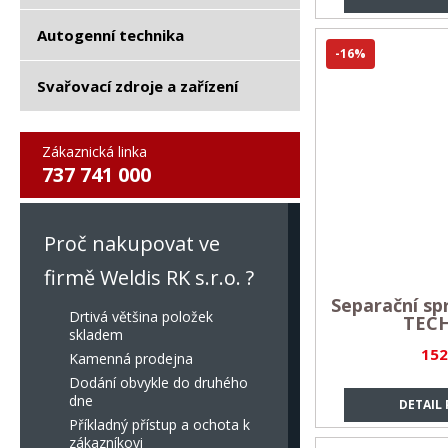
Autogenní technika
-16%
Svařovací zdroje a zařízení
Zákaznická linka
737 741 000
Proč nakupovat ve
firmě Weldis RK s.r.o. ?
Separační sp
Drtivá většina položek
TECH
skladem
152
Kamenná prodejna
Dodání obvykle do druhého
dne
DETAIL
Příkladný přístup a ochota k
zákazníkovi