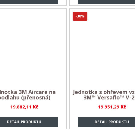
-30%
dnotka 3M Aircare na
Jednotka s ohřevem v
podlahu (přenosná)
3M™ Versaflo™ V-2
19.882,11
Kč
19.951,29
Kč
DETAIL PRODUKTU
DETAIL PRODUKTU