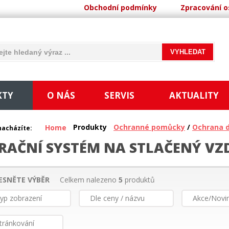
Obchodní podmínky
Zpracování o
KTY
O NÁS
SERVIS
AKTUALITY
Produkty
Ochranné pomůcky
/
Ochrana 
Home
nacházíte:
TRAČNÍ SYSTÉM NA STLAČENÝ V
ESNĚTE VÝBĚR
Celkem nalezeno
5
produktů
yp zobrazení
Dle ceny / názvu
Akce/Novi
tránkování