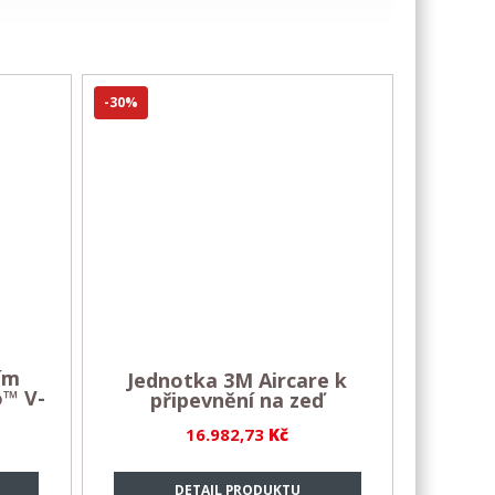
-30%
ím
Jednotka 3M Aircare k
o™ V-
připevnění na zeď
16.982,73
Kč
DETAIL PRODUKTU