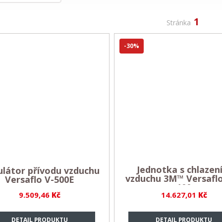
1
Stránka
-30%
Jednotka s chlazen
látor přívodu vzduchu
vzduchu 3M™ Versafl
Versaflo V-500E
100
9.509,46
Kč
14.627,01
Kč
DETAIL PRODUKTU
DETAIL PRODUKTU