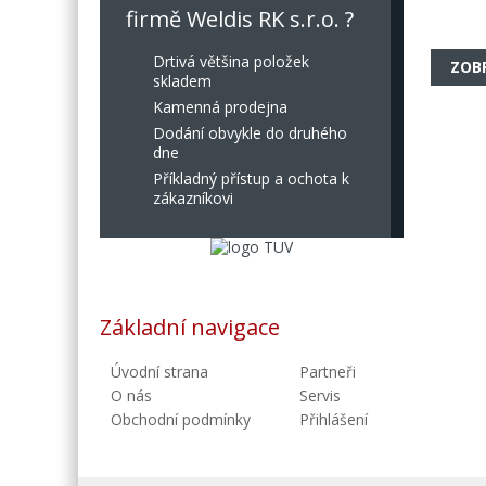
firmě Weldis RK s.r.o. ?
Drtivá většina položek
ZOB
skladem
Kamenná prodejna
Dodání obvykle do druhého
dne
Příkladný přístup a ochota k
zákazníkovi
Základní navigace
Úvodní strana
Partneři
O nás
Servis
Obchodní podmínky
Přihlášení