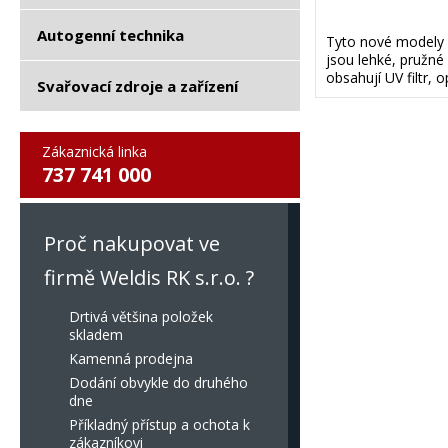
Autogenní technika
Tyto nové modely s
jsou lehké, pružné
obsahují UV filtr, 
Svařovací zdroje a zařízení
Zákaznická linka
737 741 000
Proč nakupovat ve
firmě Weldis RK s.r.o. ?
Drtivá většina položek
skladem
Kamenná prodejna
Dodání obvykle do druhého
dne
Příkladný přístup a ochota k
zákazníkovi