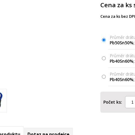
Cena za ks 
Cena za ks bez DP
Průměr drátu
Pb50Sn50%
;
Průměr drátu
Pb40Sn60%
;
Průměr drátu
Pb40Sn60%
;
Počet ks:
 produktu
Dotaz na prodejce