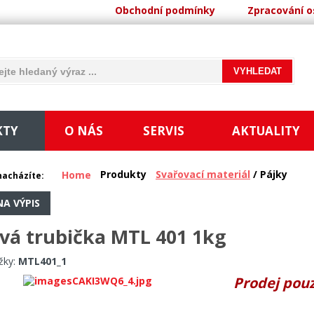
Obchodní podmínky
Zpracování o
KTY
O NÁS
SERVIS
AKTUALITY
Produkty
Svařovací materiál
/ Pájky
Home
nacházíte:
NA VÝPIS
vá trubička MTL 401 1kg
žky:
MTL401_1
Prodej pouz