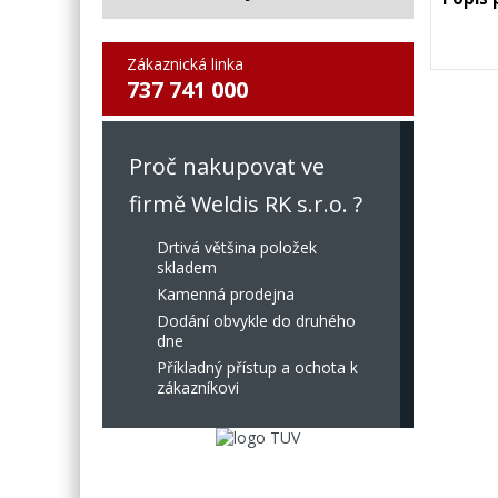
Zákaznická linka
737 741 000
Proč nakupovat ve
firmě Weldis RK s.r.o. ?
Drtivá většina položek
skladem
Kamenná prodejna
Dodání obvykle do druhého
dne
Příkladný přístup a ochota k
zákazníkovi