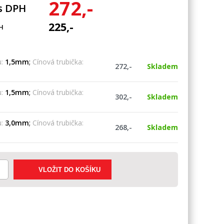
272,-
s DPH
225,-
H
:
1,5mm
;
Cínová trubička:
272,-
Skladem
:
1,5mm
;
Cínová trubička:
302,-
Skladem
:
3,0mm
;
Cínová trubička:
268,-
Skladem