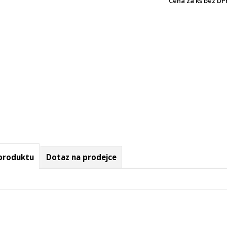
Cena za ks bez DP
 produktu
Dotaz na prodejce