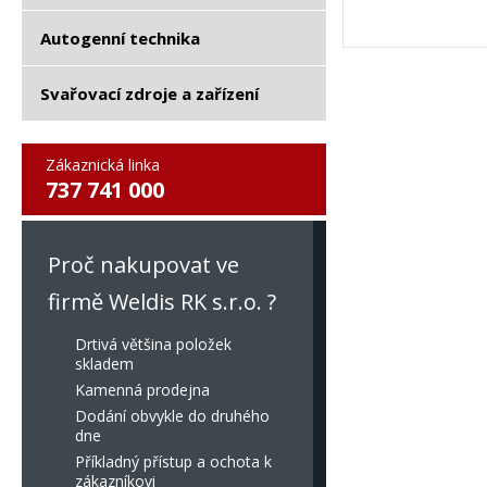
Autogenní technika
Svařovací zdroje a zařízení
Zákaznická linka
737 741 000
Proč nakupovat ve
firmě Weldis RK s.r.o. ?
Drtivá většina položek
skladem
Kamenná prodejna
Dodání obvykle do druhého
dne
Příkladný přístup a ochota k
zákazníkovi