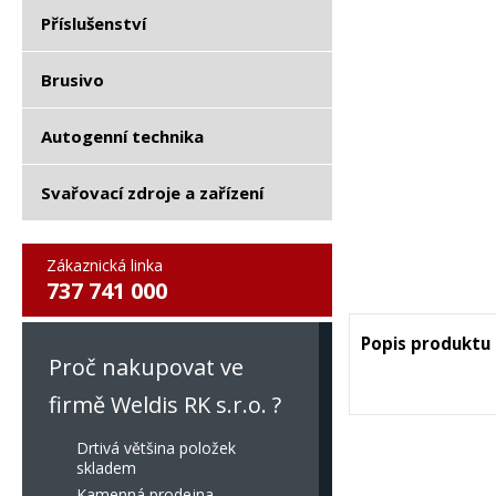
Příslušenství
Brusivo
Autogenní technika
Svařovací zdroje a zařízení
Zákaznická linka
737 741 000
Popis produktu
Proč nakupovat ve
firmě Weldis RK s.r.o. ?
Drtivá většina položek
skladem
Kamenná prodejna