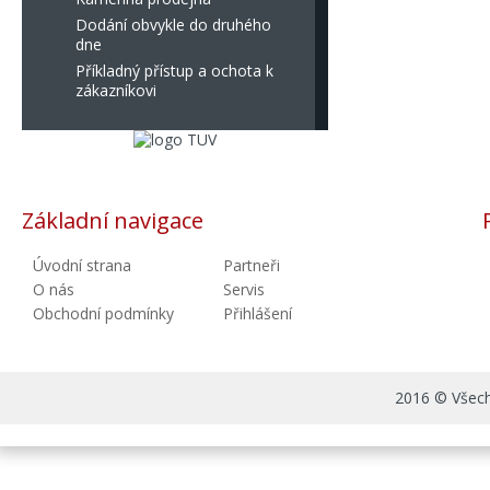
Dodání obvykle do druhého
dne
Příkladný přístup a ochota k
zákazníkovi
Základní navigace
Úvodní strana
Partneři
O nás
Servis
Obchodní podmínky
Přihlášení
2016 © Všechn