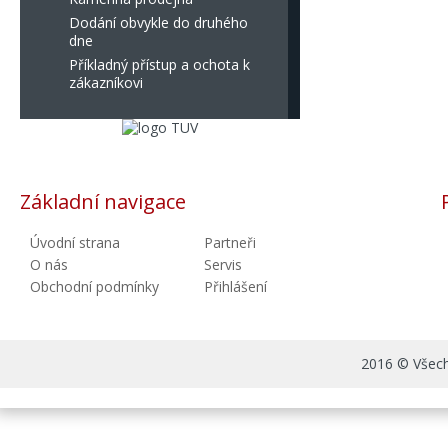
Dodání obvykle do druhého
dne
Příkladný přístup a ochota k
zákazníkovi
Základní navigace
Úvodní strana
Partneři
O nás
Servis
Obchodní podmínky
Přihlášení
2016 © Všechn