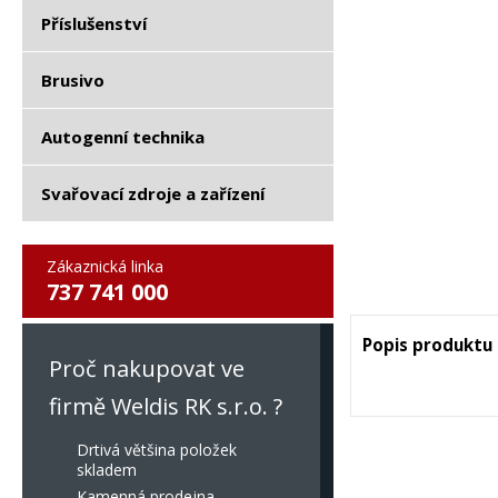
Příslušenství
Brusivo
Autogenní technika
Svařovací zdroje a zařízení
Zákaznická linka
737 741 000
Popis produktu
Proč nakupovat ve
firmě Weldis RK s.r.o. ?
Drtivá většina položek
skladem
Kamenná prodejna