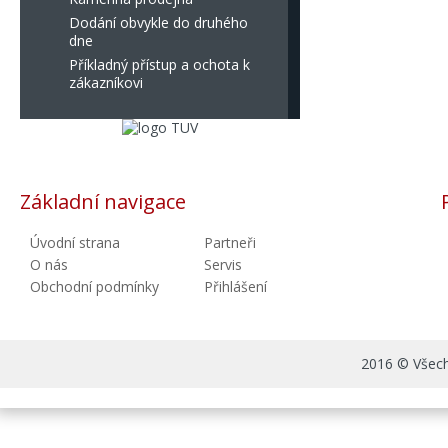
Dodání obvykle do druhého
dne
Příkladný přístup a ochota k
zákazníkovi
Základní navigace
Úvodní strana
Partneři
O nás
Servis
Obchodní podmínky
Přihlášení
2016 © Všechn