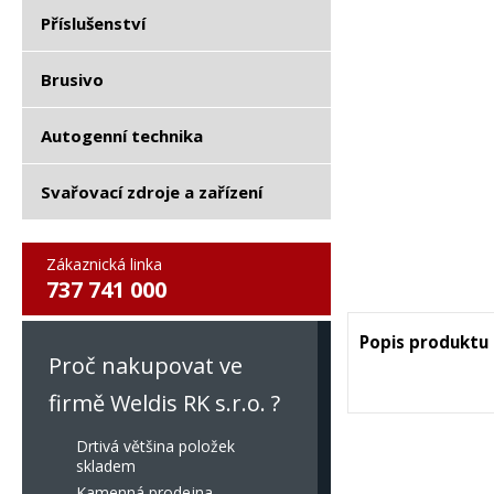
Příslušenství
Brusivo
Autogenní technika
Svařovací zdroje a zařízení
Zákaznická linka
737 741 000
Popis produktu
Proč nakupovat ve
firmě Weldis RK s.r.o. ?
Drtivá většina položek
skladem
Kamenná prodejna