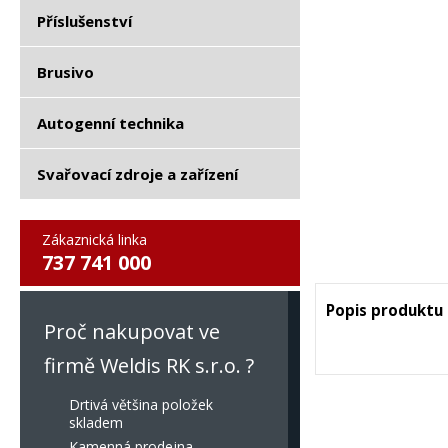
Příslušenství
Brusivo
Autogenní technika
Svařovací zdroje a zařízení
Zákaznická linka
737 741 000
Popis produktu
Proč nakupovat ve
firmě Weldis RK s.r.o. ?
Drtivá většina položek
skladem
Kamenná prodejna