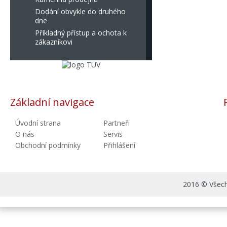
Dodání obvykle do druhého
dne
Příkladný přístup a ochota k
zákazníkovi
Základní navigace
Úvodní strana
Partneři
O nás
Servis
Obchodní podmínky
Přihlášení
2016 © Všechn