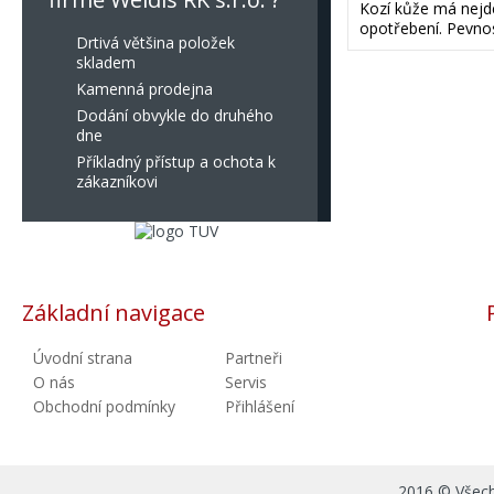
Kozí kůže má nejdel
opotřebení. Pevnos
Drtivá většina položek
skladem
Kamenná prodejna
Dodání obvykle do druhého
dne
Příkladný přístup a ochota k
zákazníkovi
Základní navigace
Úvodní strana
Partneři
O nás
Servis
Obchodní podmínky
Přihlášení
2016 © Všechn