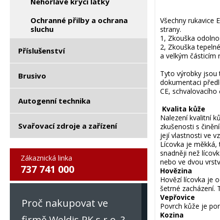
Nehořlavé krycí látky
Ochranné přilby a ochrana
Všechny rukavice E
sluchu
strany.
1, Zkouška odolnos
2, Zkouška tepeln
Příslušenství
a velkým částicím
Tyto výrobky jsou
Brusivo
dokumentaci předlo
CE, schvalovacího 
Autogenní technika
Kvalita kůže
Nalezení kvalitní 
Svařovací zdroje a zařízení
zkušenosti s činění
její vlastnosti ve 
Lícovka je měkká, 
snadněji než lícov
Zákaznická linka
nebo ve dvou vrstv
737 741 000
Hovězina
Hovězí lícovka je 
šetrné zacházení. 
Vepřovice
Proč nakupovat ve
Povrch kůže je pom
Kozina
firmě Weldis RK s.r.o. ?