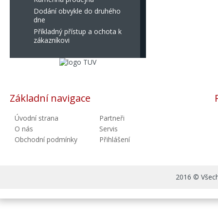
Dodání obvykle do druhého
dne
Příkladný přístup a ochota k
zákazníkovi
Základní navigace
Úvodní strana
Partneři
O nás
Servis
Obchodní podmínky
Přihlášení
2016 © Všechn