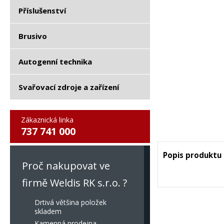
Příslušenství
Brusivo
Autogenní technika
Svařovací zdroje a zařízení
Zákaznická linka
737 741 000
Popis produktu
Proč nakupovat ve
firmě Weldis RK s.r.o. ?
Drtivá většina položek
skladem
Kamenná prodejna