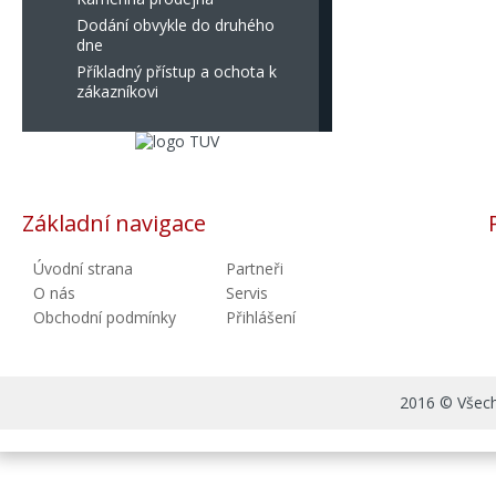
Dodání obvykle do druhého
dne
Příkladný přístup a ochota k
zákazníkovi
Základní navigace
Úvodní strana
Partneři
O nás
Servis
Obchodní podmínky
Přihlášení
2016 © Všechn