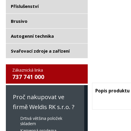
Příslušenství
Brusivo
Autogenní technika
Svařovací zdroje a zařízení
Zákaznická linka
737 741 000
Popis produktu
Proč nakupovat ve
firmě Weldis RK s.r.o. ?
Drtivá většina položek
skladem
Kamenná prodejna