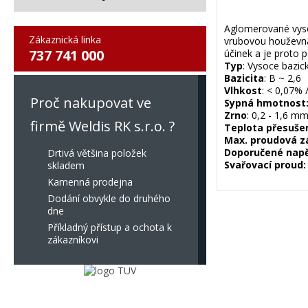
Aglomerované vysoc
Zákaznická linka
vrubovou houževnat
737 741 000
účinek a je proto
Typ
: Vysoce baz
Bazicita
: B ~ 2,6
Vlhkost
: < 0,07% 
Proč nakupovat ve
Sypná hmotnost
Zrno
: 0,2 - 1,6 m
firmě Weldis RK s.r.o. ?
Teplota přesuše
Max. proudová z
Doporučené napě
Drtivá většina položek
Svařovací proud:
skladem
Kamenná prodejna
Dodání obvykle do druhého
dne
Příkladný přístup a ochota k
zákazníkovi