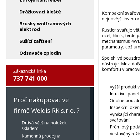
Drážkovací kleště
Kompaktní svařovac
nejnovější inverto
Brusky wolframových
elektrod
Rustler svařuje v
ocel, hliník, tvrdé
Sušící zařízení
mechanismus 4WD. 
parametry, což um
Odsavače zplodin
Spolehlivé pouzdro
nástroje. Mezi dalš
komfortu v pracovn
Zákaznická linka
737 741 000
Vyšší produkti
Intuitivní pan
Proč nakupovat ve
Odolné pouzdro 
Inspekční okénk
firmě Weldis RK s.r.o. ?
Vynikající cha
svařování.
Drtivá většina položek
Prémiový podá
skladem
Vestavěný reži
Kamenná prodejna