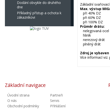
Dodání obvykle do druhého
Základní svařovací
dne
Max. výstup MIG
Příkladný přístup a ochota k
při 40% DZ
zákazníkovi
při 60% DZ
při 100% D
Průměr drátu:
nelegovaná oc
hliník 0
nerezový drá
plněný drát
Zdroj je vybaven
Více informací viz. 
Základní navigace
Úvodní strana
Partneři
O nás
Servis
Obchodní podmínky
Přihlášení